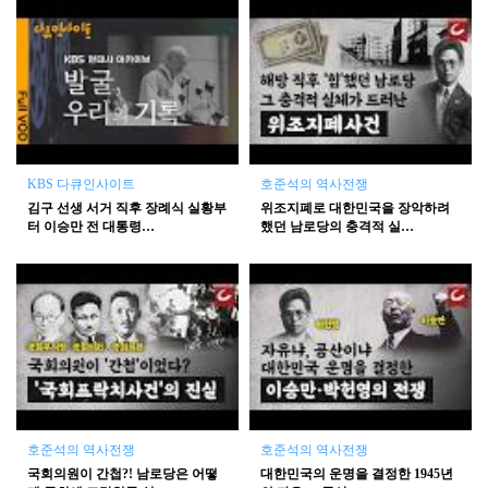
KBS 다큐인사이트
호준석의 역사전쟁
김구 선생 서거 직후 장례식 실황부
위조지폐로 대한민국을 장악하려
터 이승만 전 대통령…
했던 남로당의 충격적 실…
호준석의 역사전쟁
호준석의 역사전쟁
국회의원이 간첩?! 남로당은 어떻
대한민국의 운명을 결정한 1945년