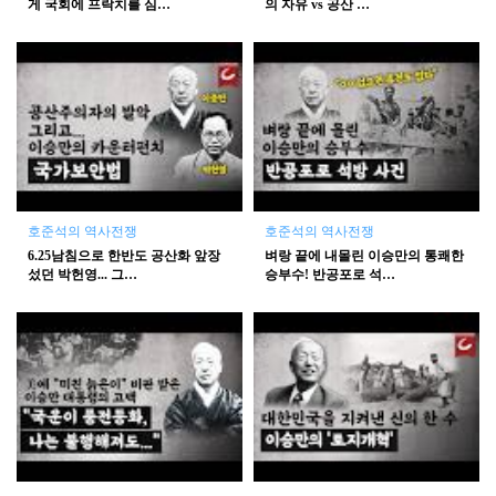
게 국회에 프락치를 심…
의 자유 vs 공산 …
호준석의 역사전쟁
호준석의 역사전쟁
6.25남침으로 한반도 공산화 앞장
벼랑 끝에 내몰린 이승만의 통쾌한
섰던 박헌영... 그…
승부수! 반공포로 석…