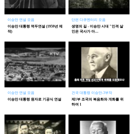
이승만 연설 모음
단편 다큐멘터리 모음
이승만 대통령 역두연설 (1959년 제
생명의 길 - 이승만 시대 "인격 살
작)
인은 국사가 아…
이승만 연설 모음
건국 대통령 이승만-3부작
이승만 대통령 원자로 기공식 연설
제1부 조국의 복음화와 개화를 위
하여
1